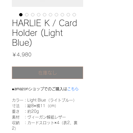
HARLIE K / Card
Holder (Light
Blue)
価
￥4,980
格
在庫なし
●amazonショップでのご購入は
こちら
カラー：Light Blue（ライトブルー）
寸法　：縦8×横11（cm）
重さ　：約20g
素材　：ヴィーガン韓紙レザー
収納　：カードスロット×4（表2、裏
2）