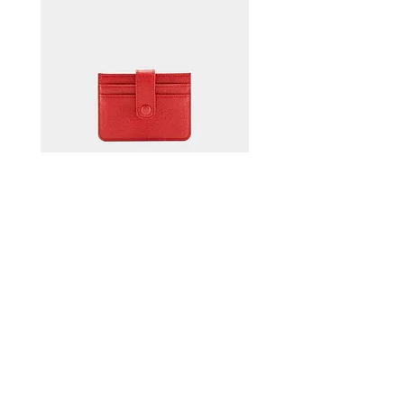
HARLIE K / Card Holder (Red)
HARLIE K / Card Holder 
在庫なし
株式会社アミアミ
​ami-ami.co.jp