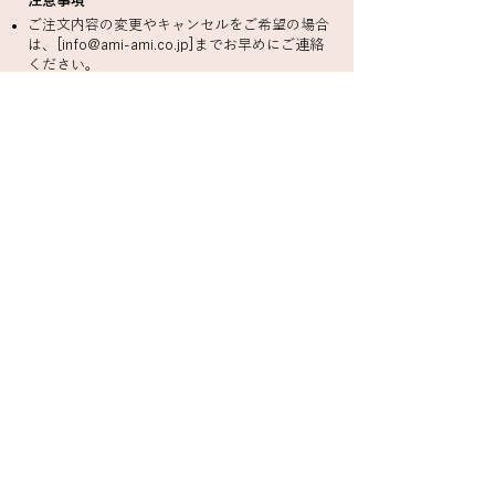
注意事項
ご注文内容の変更やキャンセルをご希望の場合
は、[
info@ami-ami.co.jp
]までお早めにご連絡
ください。
商品の在庫状況により、ご注文をキャンセルさ
せていただく場合がございます。
その他、ご利用規約をご確認ください。
お問い合わせ
ご不明な点やご質問がございましたら、お気軽
にお問い合わせください。
お問い合わせフォーム
メールアドレス:
info@ami-ami.co.jp